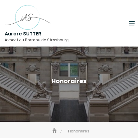
Skip
to
content
Aurore SUTTER
Avocat au Barreau de Strasbourg
Honoraires
Honoraires